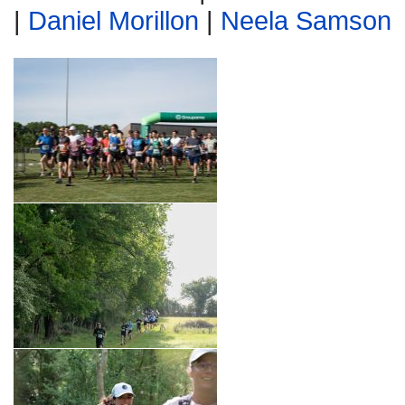
|
Daniel Morillon
|
Neela Samson